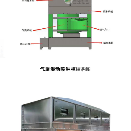
气旋混动喷淋柜
结构图