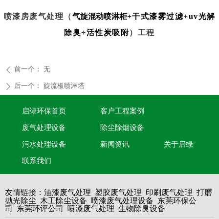
喷漆房废气处理（
气旋混动喷淋柜
+
干式漆雾过滤
+
uv光解
除臭
+
活性炭吸附
）工程
前一个：
无
ꄴ
后一个：
旋流板喷淋塔
ꄲ
启绿环保首页
客户工程案例
废气处理设备
除尘除烟设备
污水处理设备
新闻资讯
关于启绿
联系我们
油漆废气处理
塑胶废气处理
印刷废气处理
打磨
友情链接：
抛光除尘
木工除尘设备
喷漆废气处理设备
东莞环保公
司
东莞环评公司
喷漆废气处理
生物除臭设备