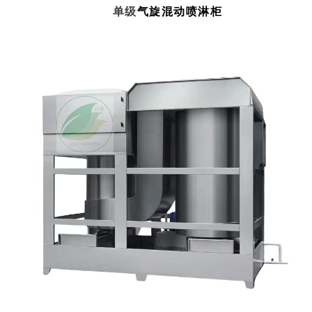
单级
气旋混动喷淋柜