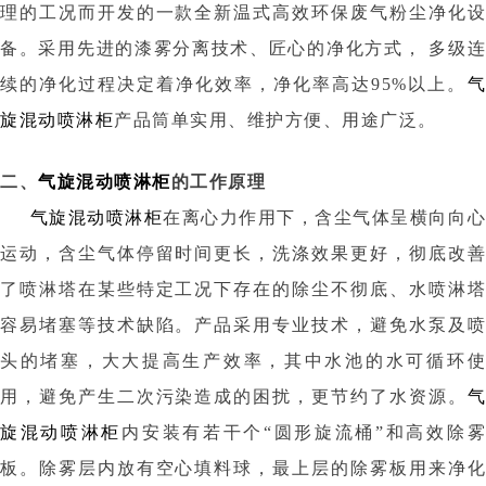
理的工况而开发的一款全新温式高效环保废气粉尘净化设
备。采用先进的漆雾分离技术、匠心的净化方式， 多级连
续的净化过程决定着净化效率，净化率高达95%以上。
气
旋混动喷淋柜
产品筒单实用、维护方便、用途广泛。
二、
气旋混动喷淋柜
的工作原理
气旋混动喷淋柜
在离心力作用下，含尘气体呈横向向
运动，含尘气体停留时间更长，洗涤效果更好，彻底改善
了喷淋塔在某些特定工况下存在的除尘不彻底、水喷淋塔
容易堵塞等技术缺陷。产品采用专业技术，避免水泵及喷
头的堵塞，大大提高生产效率，其中水池的水可循环使
用，避免产生二次污染造成的困扰，更节约了水资源。
气
旋混动喷淋柜
内安装有若干个“圆形旋流桶”和高效除雾
板。除雾层内放有空心填料球，最上层的除雾板用来净化