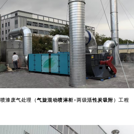
喷漆废气处理（
气旋混动喷淋柜
+两级
活性炭吸附
）工程