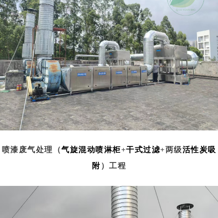
喷漆废气处理（
气旋混动喷淋柜
+
干式过滤
+两级
活性炭吸
附
）工程